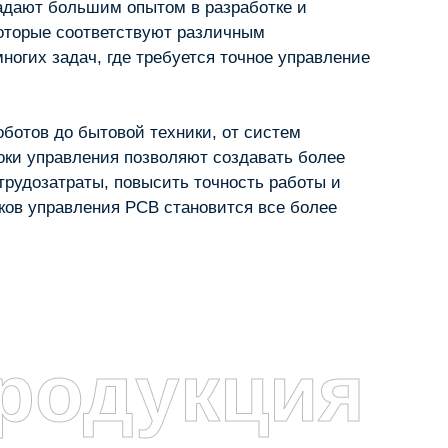
ладают большим опытом в разработке и
которые соответствуют различным
огих задач, где требуется точное управление
ботов до бытовой техники, от систем
локи управления позволяют создавать более
рудозатраты, повысить точность работы и
ков управления PCB становится все более
родукция
я