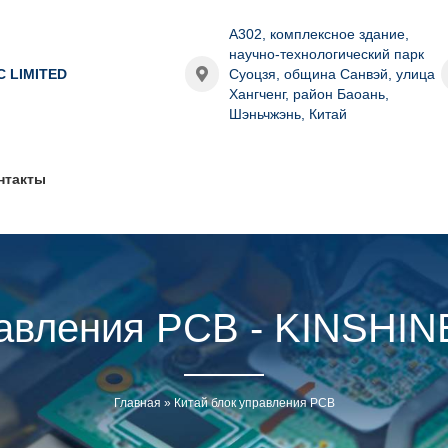
A302, комплексное здание,
научно-технологический парк
C LIMITED
Суоцзя, община Санвэй, улица
Хангченг, район Баоань,
Шэньчжэнь, Китай
нтакты
равления PCB - KINSH
Главная
»
Китай блок управления PCB