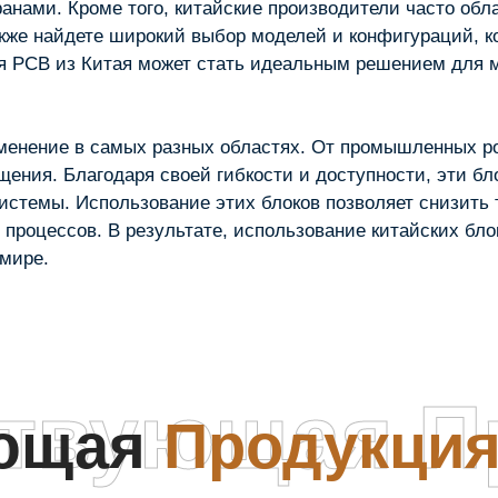
анами. Кроме того, китайские производители часто об
акже найдете широкий выбор моделей и конфигураций, 
я PCB из Китая может стать идеальным решением для мн
менение в самых разных областях. От промышленных ро
щения. Благодаря своей гибкости и доступности, эти б
стемы. Использование этих блоков позволяет снизить т
процессов. В результате, использование китайских бло
мире.
ствующая П
ующая
Продукци