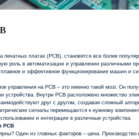
CB
а печатных платах (PCB), становятся все более популя
вую роль в автоматизации и управлении различными пр
плавное и эффективное функционирование машин и си
к управления на PCB – это именно такой мозг. Он полу
и устройства. Внутри PCB расположено множество элек
заимодействуют друг с другом, создавая сложный алгор
ектрические сигналы перемещаются к нужному компоненту
использовании и интеграции в различные устройства.
я PCB
ярны? Один из главных факторов – цена. Производство 