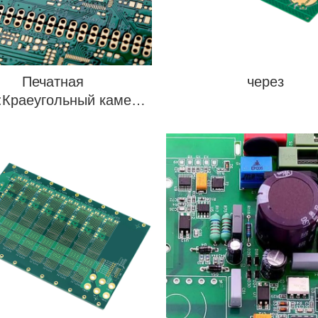
Печатная
через
:Краеугольный камень
еменной электронной
промышленности