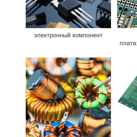
электронный компонент
плата
совр