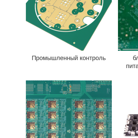
Промышленный контроль
б
пит
цен