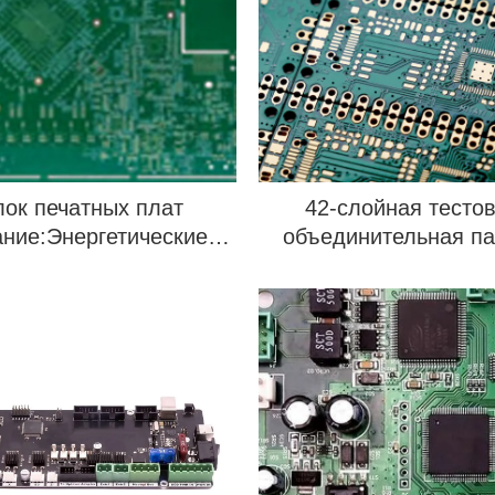
лок печатных плат
42-слойная тесто
ание:Энергетические
объединительная п
тры для электронных
устройств