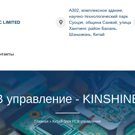
A302, комплексное здание,
научно-технологический парк
C LIMITED
Суоцзя, община Санвэй, улица
Хангченг, район Баоань,
Шэньчжэнь, Китай
нтакты
B управление - KINSH
Главная
»
Китай блок PCB управление