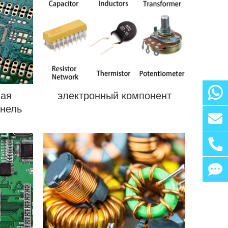
вая
электронный компонент
анель