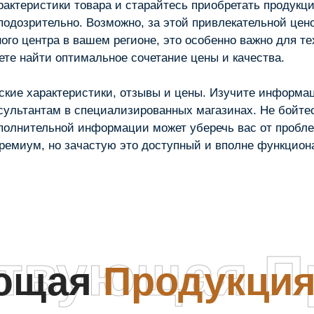
рактеристики товара и старайтесь приобретать продукци
одозрительно. Возможно, за этой привлекательной цено
ого центра в вашем регионе, это особенно важно для т
ете найти оптимальное сочетание цены и качества.
еские характеристики, отзывы и цены. Изучите информа
нсультантам в специализированных магазинах. Не бойтес
ополнительной информации может уберечь вас от пробле
 премиум, но зачастую это доступный и вполне функцио
ствующая П
ующая
Продукци