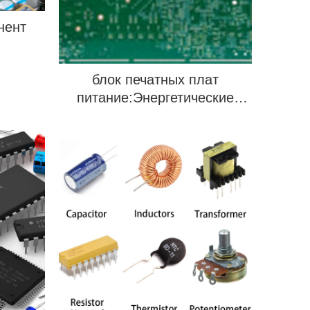
нент
блок печатных плат
питание:Энергетические
центры для электронных
устройств