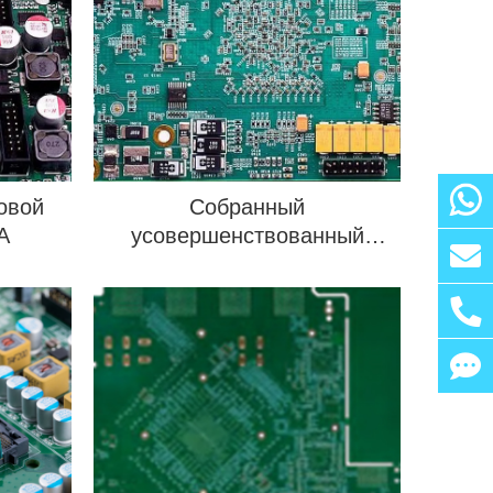
овой
Собранный
A
усовершенствованный
микроволновый PCBA