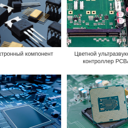
ктронный компонент
Цветной ультразвук
контроллер PCB