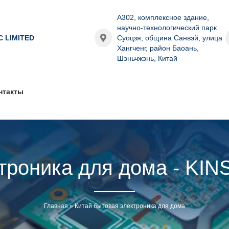
A302, комплексное здание,
научно-технологический парк
C LIMITED
Суоцзя, община Санвэй, улица
Хангченг, район Баоань,
Шэньчжэнь, Китай
нтакты
ктроника для дома - K
Главная
»
Китай бытовая электроника для дома