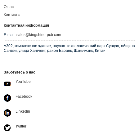
О нас
Контакты
Контактная информация
E-mail:
sales@kingshine-pcb.com
A302, комплексное здание, научно-технологический парк Суоцзя, община
Санвэй, улица Хангченг, район Баоань, Шэньчжэнь, Китай
Заботьтесь о нас
YouTube
Facebook
Linkedin
Twitter