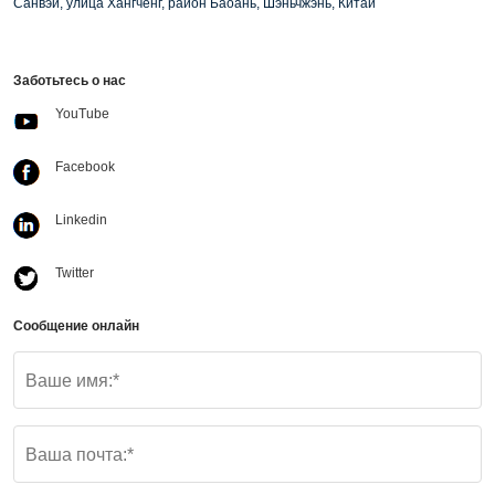
Санвэй, улица Хангченг, район Баоань, Шэньчжэнь, Китай
Заботьтесь о нас
YouTube
Facebook
Linkedin
Twitter
Сообщение онлайн