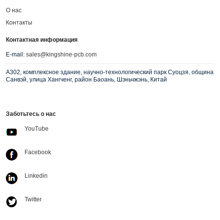
О нас
Контакты
Контактная информация
E-mail:
sales@kingshine-pcb.com
A302, комплексное здание, научно-технологический парк Суоцзя, община
Санвэй, улица Хангченг, район Баоань, Шэньчжэнь, Китай
Заботьтесь о нас
YouTube
Facebook
Linkedin
Twitter