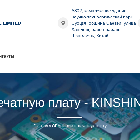
A302, комплексное здание,
научно-технологический парк
C LIMITED
Суоцзя, община Санвэй, улица
Хангченг, район Баоань,
Шэньчжэнь, Китай
нтакты
ечатную плату - KINS
Главная
»
OEM заказать печатную плату