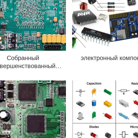
Собранный
электронный компо
овершенствованный
кроволновый PCBA