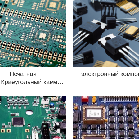
Печатная
электронный компо
:Краеугольный камень
еменной электронной
промышленности