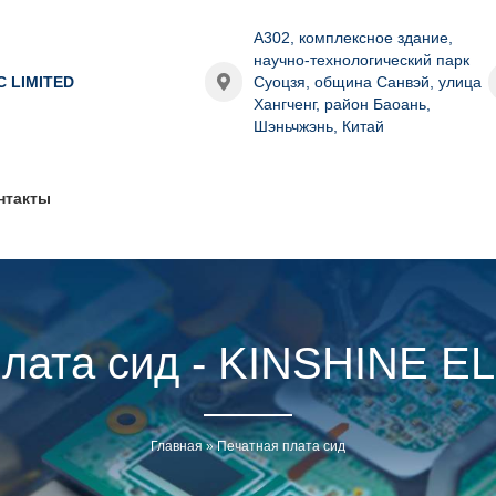
A302, комплексное здание,
научно-технологический парк
C LIMITED
Суоцзя, община Санвэй, улица
Хангченг, район Баоань,
Шэньчжэнь, Китай
нтакты
плата сид - KINSHINE 
Главная
»
Печатная плата сид