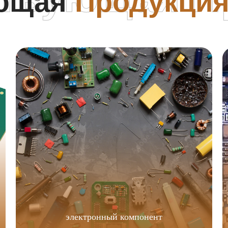
ующая
Продукци
электронный компонент