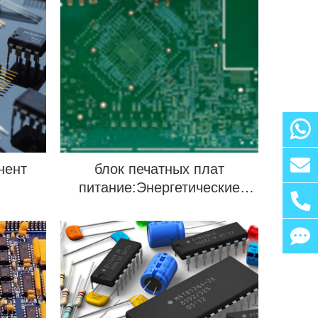
нент
блок печатных плат
питание:Энергетические
центры для электронных
устройств