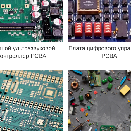
тной ультразвуковой
Плата цифрового упр
контроллер PCBA
PCBA