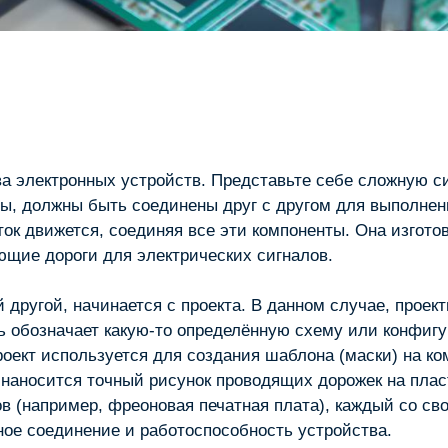
а электронных устройств. Представьте себе сложную си
ры, должны быть соединены друг с другом для выполнен
 ток движется, соединяя все эти компоненты. Она изгот
ющие дороги для электрических сигналов.
 другой, начинается с проекта. В данном случае, прое
сь обозначает какую-то определённую схему или конфиг
роект используется для создания шаблона (маски) на ко
 наносится точный рисунок проводящих дорожек на плас
в (например, фреоновая печатная плата), каждый со св
ное соединение и работоспособность устройства.