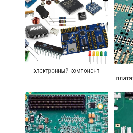
электронный компонент
плата
совр